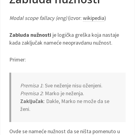
Modal scope fallacy (eng)
(izvor:
wikipedia
)
Zabluda nužnosti
je logička greška koja nastaje
kada zaključak nameće neopravdanu nužnost.
Primer:
Premisa 1
: Sve neženje nisu oženjeni.
Premisa 2
: Marko je neženja.
Zaključak
: Dakle, Marko ne može da se
ženi.
Ovde se nameće nužnost da se ništa pomenuto u