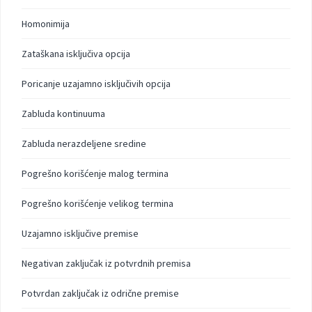
Homonimija
Zataškana isključiva opcija
Poricanje uzajamno isključivih opcija
Zabluda kontinuuma
Zabluda nerazdeljene sredine
Pogrešno korišćenje malog termina
Pogrešno korišćenje velikog termina
Uzajamno isključive premise
Negativan zaključak iz potvrdnih premisa
Potvrdan zaključak iz odrične premise