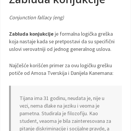
Conjunction fallacy (eng)
Zabluda konjukcije
je formalna logička greška
koja nastaje kada se pretpostavi da su specifični
uslovi verovatniji od jednog generalnog uslova.
Najčešće korišćen primer za ovu logičku grešku
potiče od Amosa Tverskija i Danijela Kanemana:
Tijana ima 31 godinu, neudata je, nije u
vezi, nema dlake na jeziku i veoma je
pametna. Studirala je filozofiju. Kao
student, veaoma je bila zainteresovana za
pitanje diskriminacije i socijalne pravde, a