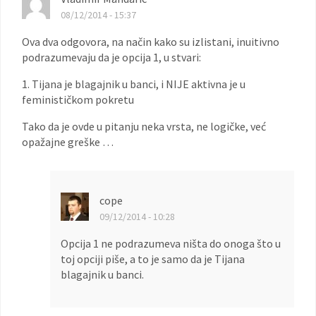
08/12/2014 - 15:37
Ova dva odgovora, na način kako su izlistani, inuitivno
podrazumevaju da je opcija 1, u stvari:
1. Tijana je blagajnik u banci, i NIJE aktivna je u
feminističkom pokretu
Tako da je ovde u pitanju neka vrsta, ne logičke, već
opažajne greške …
cope
09/12/2014 - 10:28
Opcija 1 ne podrazumeva ništa do onoga što u
toj opciji piše, a to je samo da je Tijana
blagajnik u banci.