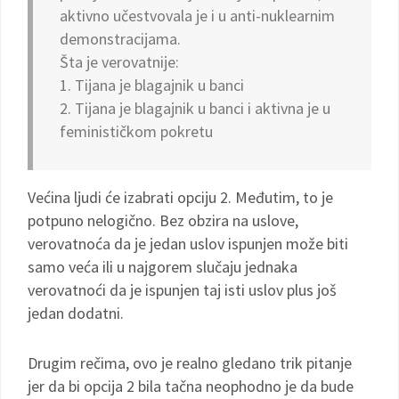
aktivno učestvovala je i u anti-nuklearnim
demonstracijama.
Šta je verovatnije:
1. Tijana je blagajnik u banci
2. Tijana je blagajnik u banci i aktivna je u
feminističkom pokretu
Većina ljudi će izabrati opciju 2. Međutim, to je
potpuno nelogično. Bez obzira na uslove,
verovatnoća da je jedan uslov ispunjen može biti
samo veća ili u najgorem slučaju jednaka
verovatnoći da je ispunjen taj isti uslov plus još
jedan dodatni.
Drugim rečima, ovo je realno gledano trik pitanje
jer da bi opcija 2 bila tačna neophodno je da bude