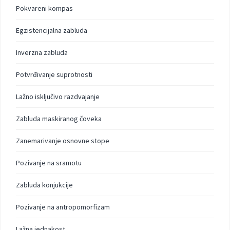
Pokvareni kompas
Egzistencijalna zabluda
Inverzna zabluda
Potvrđivanje suprotnosti
Lažno isključivo razdvajanje
Zabluda maskiranog čoveka
Zanemarivanje osnovne stope
Pozivanje na sramotu
Zabluda konjukcije
Pozivanje na antropomorfizam
Lažna jednakost